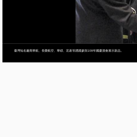
臺灣知名廠商華航、長榮航空、華碩、宏碁等踴躍參與108年國慶酒會展示新品。