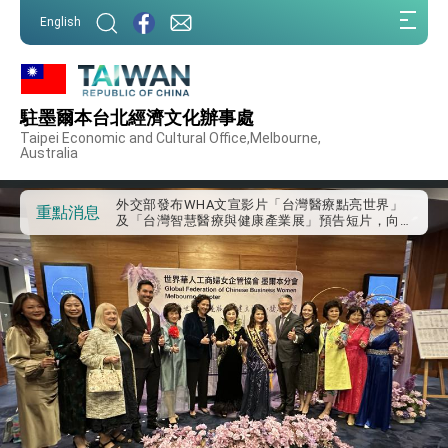
:::
English
:::
外交部重要言論
駐墨爾本台北經濟文化辦事處
我國政府將在美國亞利桑納州設立「駐鳳凰城辦
Taipei Economic and Cultural Office,Melbourne,
事處」，進一步深化台美交流合作
Australia
第一屆亞太在宅醫療大會開幕 總統盼分享臺灣
經驗為亞太醫療照護發展開創新里程碑
外交部發布WHA文宣影片「台灣醫療點亮世界」
重點消息
及「台灣智慧醫療與健康產業展」預告短片，向
世界展現台灣守護全球健康的創新能量
總統出訪史瓦帝尼返國談話 強調臺灣人有權利
走向世界 盼與理念相近國家共同維護國際秩序
堅定走向世界 賴總統抵達史瓦帝尼王國進行國是
訪問
總統與五院院長新春茶敘 盼化分歧為團結、為
國家邁出合作第一步
總統農曆春節談話
台美貿易協議完成簽署達成6大目標、創5大歷史
性突破 總統強調將以3大面向加速臺灣經濟轉型
升級 籲請立院全力支持並盡速通過
臺美簽署「對等貿易協定」確立對等關稅15%且不