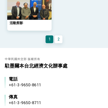
位實力，達成固邦榮邦目標
外交部長林佳龍主持第35次「參與亞太經濟合作
策略小組」跨部會會議
民調顯示多數國人滿意政府外交表現，高度支持
「總合外交」與台歐美日關係深化
活動剪影
總統以「韌性之島，希望之光」為題發表2026新
年談話
總統主持「守護民主台灣國安行動方案」記者
1
2
會 強調以實力守護台海和平 以決心掌握國家
命運
變局中 奮起的新臺灣 總統發表國慶演說
總統發表執政周年談話 盼面對未來挑戰 堅持
團結 迎風轉型 穩健前行
中華民國外交部 版權所有
駐墨爾本台北經濟文化辦事處
賴總統就職演說影片
總統重要談話
電話
+61-3-9650-8611
外交部重要言論
我國政府將在美國亞利桑納州設立「駐鳳凰城辦
傳真
事處」，進一步深化台美交流合作
+61-3-9650-8711