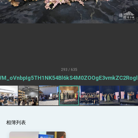
疊加 我輸美2072項產品豁免對等關稅
總統接受「法新社」（AFP）專訪內容
外交部長林佳龍於《外交事務》撰文指出：自由
世界 需要台灣，團結合作方能守護繁榮
外交部長林佳龍出席《台灣光華雜誌》50週年慶
「見證蛻變，分享世界的光華」開幕式，期許數
位轉 型迎向下個50年
總統主持「台美經濟繁榮夥伴對話」記者會 說
明臺美合作三大戰略方向 盼與民主夥伴共同引
領 下一個世代的繁榮
外交部長林佳龍接受印尼「時代雜誌」專訪，闡
述印太安全局勢，籲深化台印尼半導體供應鏈合
293 / 635
作
副總統接見美參議員蓋耶哥 強調美國是臺灣重
M_oVnbpIg5TH1NK54Bl6kS4M0ZOOgE3vmkZC2Rog
要合作夥伴
外交部長林佳龍午宴歡迎美國聯邦參議員蓋耶哥
訪問團
外交部長林佳龍接見美國智庫「德國馬歇爾基金
會」訪問團一行，深化跨大西洋戰略夥伴關係
臺美經貿談判獲階段性成果 卓揆期勉爭取時間完
成「臺美對等貿易協定」簽署
相簿列表
卓揆：臺美關稅談判階段性結果有助臺灣取得有
利戰略地位 全力支持「臺美對等貿易協定」簽署
外交部與數位發展部攜手合作，整合台灣雄厚數