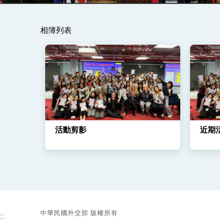
總統主持「守護民主台灣國安行動方案」
相簿列表
變局中 奮起的新臺灣 總統發表國慶演
總統發表執政周年談話 盼面對未來挑戰
賴總統就職演說影片
總統重要談話
外交部重要言論
活動剪影
近期
我國政府將在美國亞利桑納州設立「駐鳳
中華民國外交部 版權所有
:::