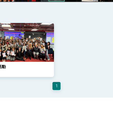
記者會 強調以實力守護台海和平 以決心掌握國家命運
說
 堅持團結 迎風轉型 穩健前行
活動
凰城辦事處」，進一步深化台美交流合作
1