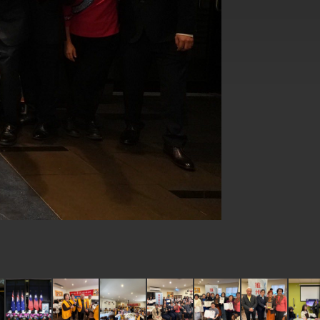
式，期許數位轉 型迎向下個50年
繁榮