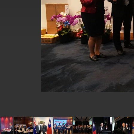
外交部長林佳龍於《外交事務》撰文指出
總統主持「台美經濟繁榮夥伴對話」記者
外交部長林佳龍接受印尼「時代雜誌」專
外交部長林佳龍午宴歡迎美國聯邦參議員
外交部長林佳龍接見美國智庫「德國馬歇
臺美經貿談判獲階段性成果 卓揆期勉爭取
卓揆：臺美關稅談判階段性結果有助臺灣
外交部與數位發展部攜手合作，整合台灣
外交部長林佳龍主持第35次「參與亞太經
民調顯示多數國人滿意政府外交表現，高