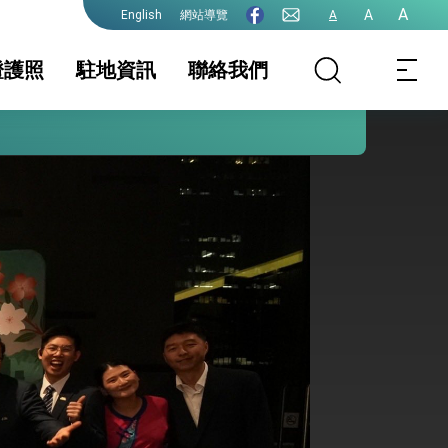
A
A
網站導覽
A
English
證護照
駐地資訊
聯絡我們
護全球健康的創新能量
事規費
證及入境須知
旅外國人領務服務
駐地基本資料
領務(護照、文件、
生活資訊
手冊
簽證)
保及性平諮詢機
行事曆
照
簽證
文件證明
陸、港澳人士赴
申請
院全力支持並盡速通過