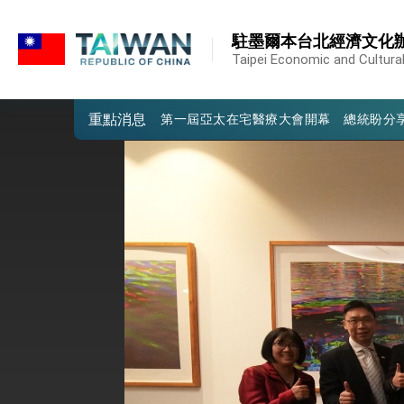
:::
外交部重要言論
:::
駐墨爾本台北經濟文化
我國政府將在美國亞利桑納州設立「駐鳳
Taipei Economic and Cultural
第一屆亞太在宅醫療大會開幕 總統盼分
重點消息
外交部發布WHA文宣影片「台灣醫療點
總統出訪史瓦帝尼返國談話 強調臺灣人
堅定走向世界 賴總統抵達史瓦帝尼王國進
總統與五院院長新春茶敘 盼化分歧為團
總統農曆春節談話
台美貿易協議完成簽署達成6大目標、創5
臺美簽署「對等貿易協定」確立對等關稅15
總統接受「法新社」（AFP）專訪內容