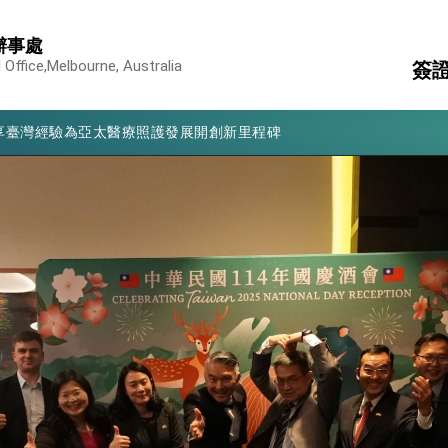
辦事處
凰城辦事處」，進一步深化台美交流合作
 Office,Melbourne, Australia
簽
享臺灣經驗為亞太醫療照護發展開創新里程碑
亮世界」及「台灣智慧醫療與健康產業展」預告短片，向世界展現台灣守
領
簽
有權利走向世界 盼與理念相近國家共同維護國際秩序
消
護
構
行國是訪問
大
結、為國家邁出合作第一步
台
大歷史性突破 總統強調將以3大面向加速臺灣經濟轉型升級 籲請立
%且不疊加 我輸美2072項產品豁免對等關稅