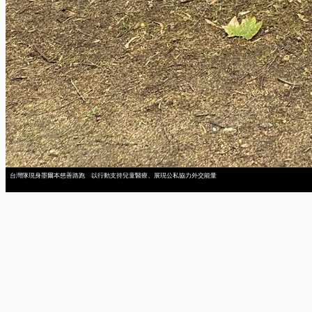
台灣隊現身墨爾本慈善路跑 以行動支持兒童醫療、展現公私協力外交能量