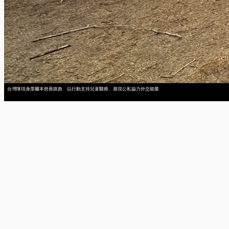
台灣隊現身墨爾本慈善路跑 以行動支持兒童醫療、展現公私協力外交能量