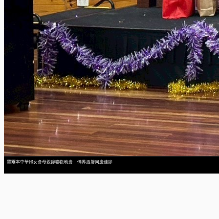
墨爾本中華婦女會母親節聯歡晚會 僑界溫馨同慶佳節