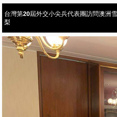
台灣第20屆外交小尖兵代表團訪問澳洲
梨