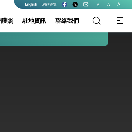
護全球健康的創新能量
A
A
網站導覽
A
English
證護照
駐地資訊
聯絡我們
照
地基本資料
簽證
簽證及入境須知
文件證明
生活資訊
外國人急難救助
保及性平諮詢機
初設戶籍登記(主管
行事曆
申請中港澳居民入
機關: 內政部戶政
出境證 (限新南威
院全力支持並盡速通過
司)
爾斯州NSW居民)
(主管機關:內政部
移民署)
式，期許數位轉 型迎向下個50年
繁榮