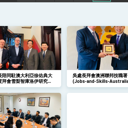
凰城辦事處」，進一步深化台美交流合作
長陪同駐澳大利亞徐佑典大
吳處長拜會澳洲聯邦技職署
度拜會雪梨智庫洛伊研究院-
(Jobs-and-Skills-Australi
-Institute)
Commissioner)候任署長
大學Barney-Glover-校長