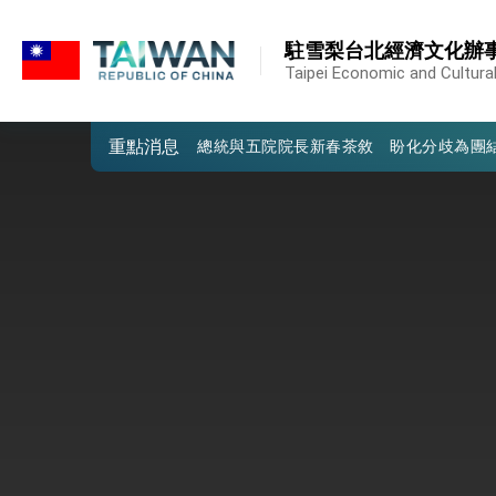
:::
外交部發布WHA文宣影片「台灣醫療點
:::
駐雪梨台北經濟文化辦
總統出訪史瓦帝尼返國談話 強調臺灣人
Taipei Economic and Cultural 
堅定走向世界 賴總統抵達史瓦帝尼王國進
重點消息
總統與五院院長新春茶敘 盼化分歧為團
總統農曆春節談話
台美貿易協議完成簽署達成6大目標、創5
臺美簽署「對等貿易協定」確立對等關稅15
總統接受「法新社」（AFP）專訪內容
外交部長林佳龍於《外交事務》撰文指出
總統主持「台美經濟繁榮夥伴對話」記者