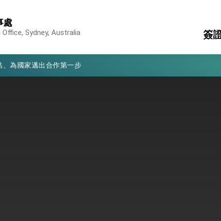
亮世界」及「台灣智慧醫療與健康產業展」預告短片，向世界展現台灣守
事處
有權利走向世界 盼與理念相近國家共同維護國際秩序
Office, Sydney, Australia
簽
行國是訪問
結、為國家邁出合作第一步
護
駐
旅
消
構
大歷史性突破 總統強調將以3大面向加速臺灣經濟轉型升級 籲請立
%且不疊加 我輸美2072項產品豁免對等關稅
：自由世界 需要台灣，團結合作方能守護繁榮
外交部長林佳龍出席《台灣光華雜誌》50週年慶「見證蛻變，分享世界的光華」開幕
會 說明臺美合作三大戰略方向 盼與民主夥伴共同引領 下一個世代的