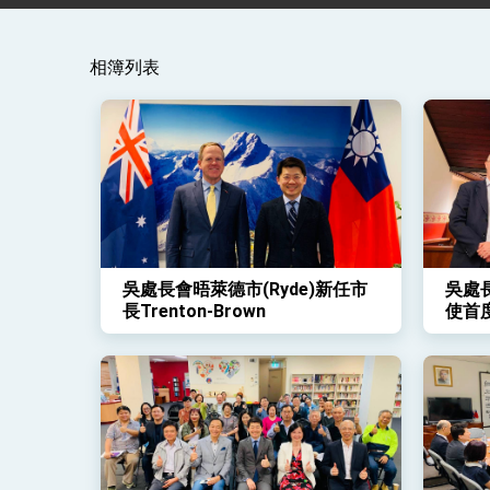
賴總統就職演說影片
相簿列表
總統重要談話
外交部重要言論
我國政府將在美國亞利桑納州設立「駐鳳
吳處長會晤萊德市(Ryde)新任市
吳處
長Trenton-Brown
使首
(Lowy