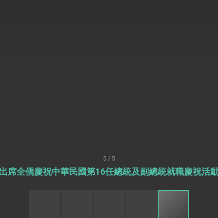
訪，闡述印太安全局勢，籲深化台印尼半導體供應鏈合作
蓋耶哥訪問團
爾基金會」訪問團一行，深化跨大西洋戰略夥伴關係
時間完成「臺美對等貿易協定」簽署
取得有利戰略地位 全力支持「臺美對等貿易協定」簽署
雄厚數位實力，達成固邦榮邦目標
濟合作策略小組」跨部會會議
度支持「總合外交」與台歐美日關係深化
總統以「韌性之島，希望之光」為題發表2026新 年談話
5 / 5
出席全僑慶祝中華民國第16任總統及副總統就職慶祝活
記者會 強調以實力守護台海和平 以決心掌握國家命運
說
 堅持團結 迎風轉型 穩健前行