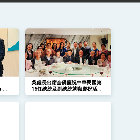
吳處長出席全僑慶祝中華民國第
a-
16任總統及副總統就職慶祝活動
-西雪梨
籌備會