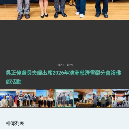
述印太安全局勢，籲深化台印尼半導體供應鏈合
作
副總統接見美參議員蓋耶哥 強調美國是臺灣重
要合作夥伴
外交部長林佳龍午宴歡迎美國聯邦參議員蓋耶哥
訪問團
外交部長林佳龍接見美國智庫「德國馬歇爾基金
會」訪問團一行，深化跨大西洋戰略夥伴關係
臺美經貿談判獲階段性成果 卓揆期勉爭取時間完
成「臺美對等貿易協定」簽署
卓揆：臺美關稅談判階段性結果有助臺灣取得有
利戰略地位 全力支持「臺美對等貿易協定」簽署
102 / 1629
外交部與數位發展部攜手合作，整合台灣雄厚數
吳正偉處長夫婦出席2026年澳洲慈濟雪梨分會浴佛
位實力，達成固邦榮邦目標
外交部長林佳龍主持第35次「參與亞太經濟合作
節活動
策略小組」跨部會會議
民調顯示多數國人滿意政府外交表現，高度支持
「總合外交」與台歐美日關係深化
總統以「韌性之島，希望之光」為題發表2026新
年談話
總統主持「守護民主台灣國安行動方案」記者
會 強調以實力守護台海和平 以決心掌握國家
相簿列表
命運
變局中 奮起的新臺灣 總統發表國慶演說