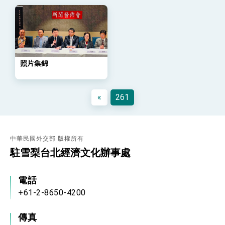
總統發表執政周年談話 盼面對未來挑戰 堅持
團結 迎風轉型 穩健前行
賴總統就職演說影片
總統重要談話
照片集錦
外交部重要言論
我國政府將在美國亞利桑納州設立「駐鳳凰城辦
«
261
事處」，進一步深化台美交流合作
中華民國外交部 版權所有
駐雪梨台北經濟文化辦事處
電話
+61-2-8650-4200
傳真