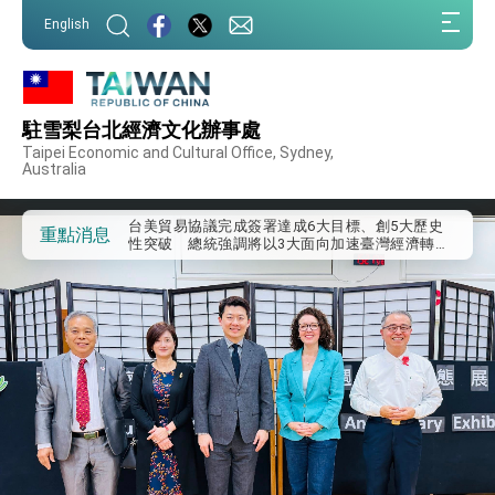
外交部發布WHA文宣影片「台灣醫療點亮世界」
:::
及「台灣智慧醫療與健康產業展」預告短片，向
English
世界展現台灣守護全球健康的創新能量
:::
總統出訪史瓦帝尼返國談話 強調臺灣人有權利
走向世界 盼與理念相近國家共同維護國際秩序
堅定走向世界 賴總統抵達史瓦帝尼王國進行國是
訪問
駐雪梨台北經濟文化辦事處
總統與五院院長新春茶敘 盼化分歧為團結、為
Taipei Economic and Cultural Office, Sydney,
國家邁出合作第一步
Australia
總統農曆春節談話
台美貿易協議完成簽署達成6大目標、創5大歷史
重點消息
性突破 總統強調將以3大面向加速臺灣經濟轉型
升級 籲請立院全力支持並盡速通過
臺美簽署「對等貿易協定」確立對等關稅15%且不
疊加 我輸美2072項產品豁免對等關稅
總統接受「法新社」（AFP）專訪內容
外交部長林佳龍於《外交事務》撰文指出：自由
世界 需要台灣，團結合作方能守護繁榮
外交部長林佳龍出席《台灣光華雜誌》50週年慶
「見證蛻變，分享世界的光華」開幕式，期許數
位轉 型迎向下個50年
總統主持「台美經濟繁榮夥伴對話」記者會 說
明臺美合作三大戰略方向 盼與民主夥伴共同引
領 下一個世代的繁榮
外交部長林佳龍接受印尼「時代雜誌」專訪，闡