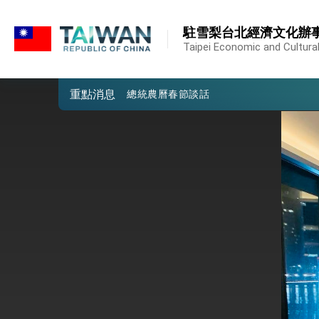
:::
堅定走向世界 賴總統抵達史瓦帝尼王國進
:::
駐雪梨台北經濟文化辦
總統與五院院長新春茶敘 盼化分歧為團
Taipei Economic and Cultural 
總統農曆春節談話
重點消息
台美貿易協議完成簽署達成6大目標、創5
臺美簽署「對等貿易協定」確立對等關稅15
總統接受「法新社」（AFP）專訪內容
外交部長林佳龍於《外交事務》撰文指出
總統主持「台美經濟繁榮夥伴對話」記者
外交部長林佳龍接受印尼「時代雜誌」專
外交部長林佳龍午宴歡迎美國聯邦參議員