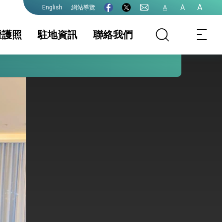
A
A
網站導覽
A
English
證護照
駐地資訊
聯絡我們
院全力支持並盡速通過
照
地基本資料
簽證
簽證及入境須知
文件證明
生活資訊
外國人急難救助
保及性平諮詢機
初設戶籍登記(主管
行事曆
申請中港澳居民入
機關: 內政部戶政
出境證 (限新南威
司)
爾斯州NSW居民)
(主管機關:內政部
移民署)
式，期許數位轉 型迎向下個50年
繁榮