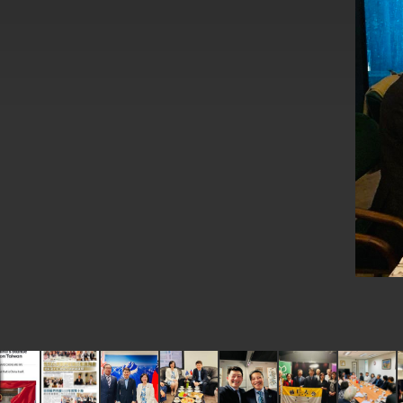
外交部長林佳龍接見美國智庫「德國馬歇
臺美經貿談判獲階段性成果 卓揆期勉爭取
卓揆：臺美關稅談判階段性結果有助臺灣
外交部與數位發展部攜手合作，整合台灣
外交部長林佳龍主持第35次「參與亞太經
民調顯示多數國人滿意政府外交表現，高
總統主持「守護民主台灣國安行動方案」
變局中 奮起的新臺灣 總統發表國慶演
總統發表執政周年談話 盼面對未來挑戰
賴總統就職演說影片
總統重要談話