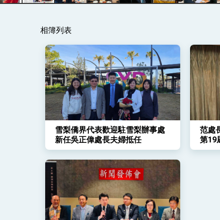
外交部重要言論
相簿列表
我國政府將在美國亞利桑納州設立「駐鳳
雪梨僑界代表歡迎駐雪梨辦事處
范處長
新任吳正偉處長夫婦抵任
第1
交印