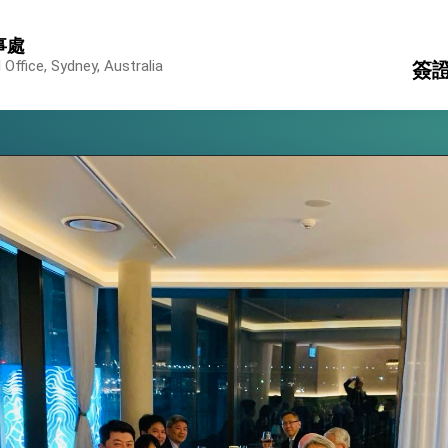
行國是訪問
事處
結、為國家邁出合作第一步
Office, Sydney, Australia
簽
大歷史性突破 總統強調將以3大面向加速臺灣經濟轉型升級 籲請立
護
駐
%且不疊加 我輸美2072項產品豁免對等關稅
旅
消
構
：自由世界 需要台灣，團結合作方能守護繁榮
外交部長林佳龍出席《台灣光華雜誌》50週年慶「見證蛻變，分享世界的光華」開幕
會 說明臺美合作三大戰略方向 盼與民主夥伴共同引領 下一個世代的
訪，闡述印太安全局勢，籲深化台印尼半導體供應鏈合作
蓋耶哥訪問團