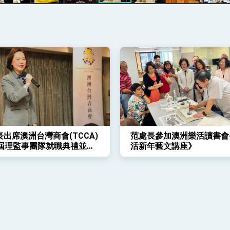
凰城辦事處」，進一步深化台美交流合作
出席澳洲台灣商會(TCCA)
范處長參加澳洲樂活讀書會
9屆理監事團隊就職典禮並監
活新年藝文講座》
信