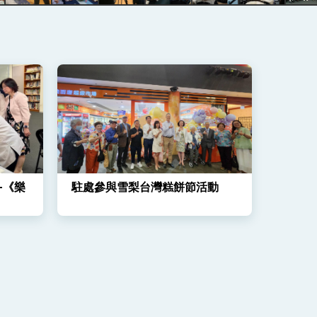
-《樂
駐處參與雪梨台灣糕餅節活動