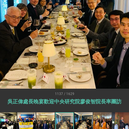
爾基金會」訪問團一行，深化跨大西洋戰略夥伴關係
時間完成「臺美對等貿易協定」簽署
取得有利戰略地位 全力支持「臺美對等貿易協定」簽署
雄厚數位實力，達成固邦榮邦目標
濟合作策略小組」跨部會會議
度支持「總合外交」與台歐美日關係深化
總統以「韌性之島，希望之光」為題發表2026新 年談話
記者會 強調以實力守護台海和平 以決心掌握國家命運
說
1137 / 1629
吳正偉處長晚宴歡迎中央研究院廖俊智院長率團訪
 堅持團結 迎風轉型 穩健前行