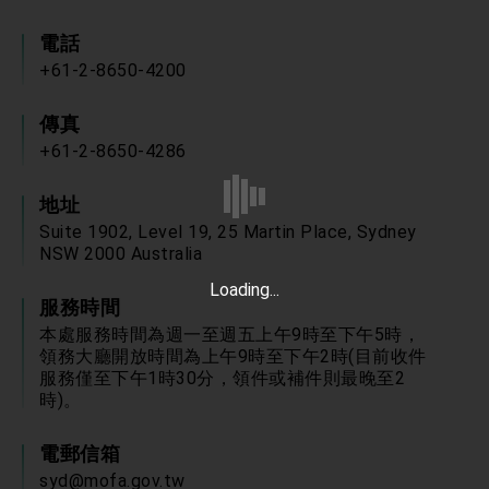
「見證蛻變，分享世界的光華」開幕式，期許數
位轉 型迎向下個50年
總統主持「台美經濟繁榮夥伴對話」記者會 說
電話
明臺美合作三大戰略方向 盼與民主夥伴共同引
+61-2-8650-4200
領 下一個世代的繁榮
外交部長林佳龍接受印尼「時代雜誌」專訪，闡
述印太安全局勢，籲深化台印尼半導體供應鏈合
作
傳真
副總統接見美參議員蓋耶哥 強調美國是臺灣重
要合作夥伴
+61-2-8650-4286
外交部長林佳龍午宴歡迎美國聯邦參議員蓋耶哥
訪問團
地址
外交部長林佳龍接見美國智庫「德國馬歇爾基金
Suite 1902, Level 19, 25 Martin Place, Sydney
會」訪問團一行，深化跨大西洋戰略夥伴關係
NSW 2000 Australia
臺美經貿談判獲階段性成果 卓揆期勉爭取時間完
成「臺美對等貿易協定」簽署
Loading...
卓揆：臺美關稅談判階段性結果有助臺灣取得有
服務時間
利戰略地位 全力支持「臺美對等貿易協定」簽署
本處服務時間為週一至週五上午9時至下午5時，
外交部與數位發展部攜手合作，整合台灣雄厚數
領務大廳開放時間為上午9時至下午2時(目前收件
位實力，達成固邦榮邦目標
服務僅至下午1時30分，領件或補件則最晚至2
外交部長林佳龍主持第35次「參與亞太經濟合作
時)。
策略小組」跨部會會議
民調顯示多數國人滿意政府外交表現，高度支持
「總合外交」與台歐美日關係深化
電郵信箱
總統以「韌性之島，希望之光」為題發表2026新
syd@mofa.gov.tw