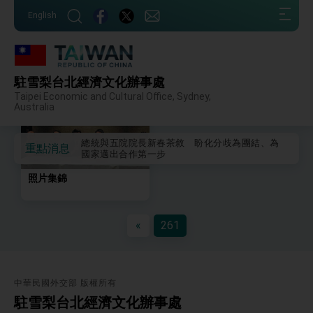
我國政府將在美國亞利桑納州設立「駐鳳凰城辦
:::
事處」，進一步深化台美交流合作
English
:::
第一屆亞太在宅醫療大會開幕 總統盼分享臺灣
經驗為亞太醫療照護發展開創新里程碑
外交部發布WHA文宣影片「台灣醫療點亮世界」
及「台灣智慧醫療與健康產業展」預告短片，向
相簿列表
駐雪梨台北經濟文化辦事處
世界展現台灣守護全球健康的創新能量
總統出訪史瓦帝尼返國談話 強調臺灣人有權利
Taipei Economic and Cultural Office, Sydney,
走向世界 盼與理念相近國家共同維護國際秩序
Australia
堅定走向世界 賴總統抵達史瓦帝尼王國進行國是
訪問
總統與五院院長新春茶敘 盼化分歧為團結、為
重點消息
國家邁出合作第一步
總統農曆春節談話
照片集錦
台美貿易協議完成簽署達成6大目標、創5大歷史
性突破 總統強調將以3大面向加速臺灣經濟轉型
升級 籲請立院全力支持並盡速通過
«
261
臺美簽署「對等貿易協定」確立對等關稅15%且不
疊加 我輸美2072項產品豁免對等關稅
總統接受「法新社」（AFP）專訪內容
外交部長林佳龍於《外交事務》撰文指出：自由
中華民國外交部 版權所有
世界 需要台灣，團結合作方能守護繁榮
駐雪梨台北經濟文化辦事處
外交部長林佳龍出席《台灣光華雜誌》50週年慶