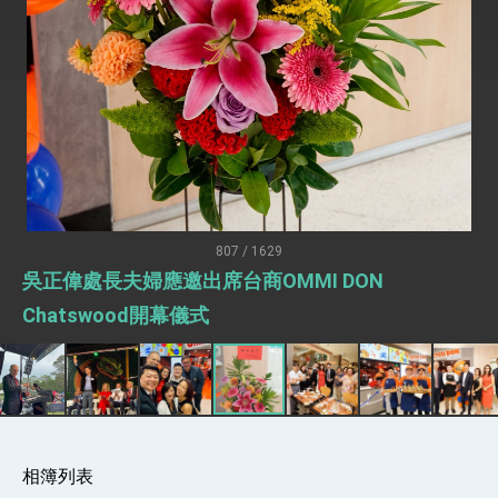
明臺美合作三大戰略方向 盼與民主夥伴共同引
領 下一個世代的繁榮
外交部長林佳龍接受印尼「時代雜誌」專訪，闡
述印太安全局勢，籲深化台印尼半導體供應鏈合
作
外交部長林佳龍午宴歡迎美國聯邦參議員蓋耶哥
訪問團
外交部長林佳龍接見美國智庫「德國馬歇爾基金
會」訪問團一行，深化跨大西洋戰略夥伴關係
臺美經貿談判獲階段性成果 卓揆期勉爭取時間完
成「臺美對等貿易協定」簽署
卓揆：臺美關稅談判階段性結果有助臺灣取得有
利戰略地位 全力支持「臺美對等貿易協定」簽署
807 / 1629
外交部與數位發展部攜手合作，整合台灣雄厚數
吳正偉處長夫婦應邀出席台商OMMI DON
位實力，達成固邦榮邦目標
外交部長林佳龍主持第35次「參與亞太經濟合作
Chatswood開幕儀式
策略小組」跨部會會議
民調顯示多數國人滿意政府外交表現，高度支持
「總合外交」與台歐美日關係深化
總統以「韌性之島，希望之光」為題發表2026新
年談話
總統主持「守護民主台灣國安行動方案」記者
會 強調以實力守護台海和平 以決心掌握國家
相簿列表
命運
變局中 奮起的新臺灣 總統發表國慶演說