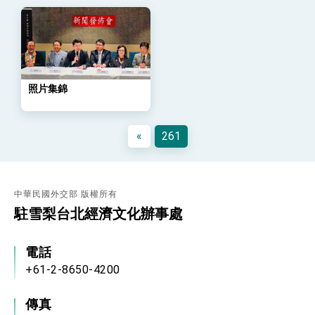
總統發表執政周年談話 盼面對未來挑戰 堅持
團結 迎風轉型 穩健前行
賴總統就職演說影片
總統重要談話
照片集錦
外交部重要言論
我國政府將在美國亞利桑納州設立「駐鳳凰城辦
«
261
事處」，進一步深化台美交流合作
中華民國外交部 版權所有
駐雪梨台北經濟文化辦事處
電話
+61-2-8650-4200
傳真