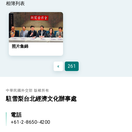
「總合外交」與台歐美日關係深化
相簿列表
總統以「韌性之島，希望之光」為題發表2026新
年談話
總統主持「守護民主台灣國安行動方案」記者
會 強調以實力守護台海和平 以決心掌握國家
命運
變局中 奮起的新臺灣 總統發表國慶演說
總統發表執政周年談話 盼面對未來挑戰 堅持
照片集錦
團結 迎風轉型 穩健前行
賴總統就職演說影片
«
261
總統重要談話
外交部重要言論
中華民國外交部 版權所有
我國政府將在美國亞利桑納州設立「駐鳳凰城辦
事處」，進一步深化台美交流合作
駐雪梨台北經濟文化辦事處
電話
+61-2-8650-4200