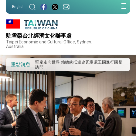
:::
外交部重要言論
English
:::
我國政府將在美國亞利桑納州設立「駐鳳凰城辦
事處」，進一步深化台美交流合作
第一屆亞太在宅醫療大會開幕 總統盼分享臺灣
經驗為亞太醫療照護發展開創新里程碑
駐雪梨台北經濟文化辦事處
外交部發布WHA文宣影片「台灣醫療點亮世界」
Taipei Economic and Cultural Office, Sydney,
及「台灣智慧醫療與健康產業展」預告短片，向
Australia
世界展現台灣守護全球健康的創新能量
總統出訪史瓦帝尼返國談話 強調臺灣人有權利
走向世界 盼與理念相近國家共同維護國際秩序
堅定走向世界 賴總統抵達史瓦帝尼王國進行國是
重點消息
訪問
總統與五院院長新春茶敘 盼化分歧為團結、為
國家邁出合作第一步
總統農曆春節談話
台美貿易協議完成簽署達成6大目標、創5大歷史
性突破 總統強調將以3大面向加速臺灣經濟轉型
升級 籲請立院全力支持並盡速通過
臺美簽署「對等貿易協定」確立對等關稅15%且不
疊加 我輸美2072項產品豁免對等關稅
總統接受「法新社」（AFP）專訪內容
外交部長林佳龍於《外交事務》撰文指出：自由