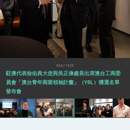
世界 需要台灣，團結合作方能守護繁榮
外交部長林佳龍出席《台灣光華雜誌》50週年慶
「見證蛻變，分享世界的光華」開幕式，期許數
位轉 型迎向下個50年
總統主持「台美經濟繁榮夥伴對話」記者會 說
明臺美合作三大戰略方向 盼與民主夥伴共同引
領 下一個世代的繁榮
外交部長林佳龍接受印尼「時代雜誌」專訪，闡
述印太安全局勢，籲深化台印尼半導體供應鏈合
作
副總統接見美參議員蓋耶哥 強調美國是臺灣重
要合作夥伴
外交部長林佳龍午宴歡迎美國聯邦參議員蓋耶哥
訪問團
654 / 1629
外交部長林佳龍接見美國智庫「德國馬歇爾基金
駐澳代表徐佑典大使與吳正偉處長出席澳台工商委
會」訪問團一行，深化跨大西洋戰略夥伴關係
臺美經貿談判獲階段性成果 卓揆期勉爭取時間完
員會「澳台青年商業領袖計畫」（YBL）獲選名單
成「臺美對等貿易協定」簽署
發布會
卓揆：臺美關稅談判階段性結果有助臺灣取得有
利戰略地位 全力支持「臺美對等貿易協定」簽署
外交部與數位發展部攜手合作，整合台灣雄厚數
位實力，達成固邦榮邦目標
外交部長林佳龍主持第35次「參與亞太經濟合作
策略小組」跨部會會議
民調顯示多數國人滿意政府外交表現，高度支持