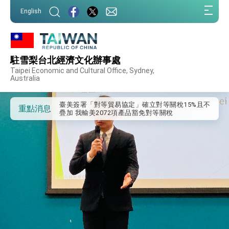
總統出訪史瓦帝尼返國談話 強調臺灣人有權利
:::
走向世界 盼與理念相近國家共同維護國際秩序
English
:::
堅定走向世界 賴總統抵達史瓦帝尼王國進行國是
訪問
總統與五院院長新春茶敘 盼化分歧為團結、為
國家邁出合作第一步
駐雪梨台北經濟文化辦事處
總統農曆春節談話
Taipei Economic and Cultural Office, Sydney,
Australia
台美貿易協議完成簽署達成6大目標、創5大歷史
性突破 總統強調將以3大面向加速臺灣經濟轉型
升級 籲請立院全力支持並盡速通過
臺美簽署「對等貿易協定」確立對等關稅15%且不
重點消息
疊加 我輸美2072項產品豁免對等關稅
總統接受「法新社」（AFP）專訪內容
外交部長林佳龍於《外交事務》撰文指出：自由
世界 需要台灣，團結合作方能守護繁榮
外交部長林佳龍出席《台灣光華雜誌》50週年慶
「見證蛻變，分享世界的光華」開幕式，期許數
位轉 型迎向下個50年
總統主持「台美經濟繁榮夥伴對話」記者會 說
明臺美合作三大戰略方向 盼與民主夥伴共同引
領 下一個世代的繁榮
外交部長林佳龍接受印尼「時代雜誌」專訪，闡
述印太安全局勢，籲深化台印尼半導體供應鏈合
作
外交部長林佳龍午宴歡迎美國聯邦參議員蓋耶哥