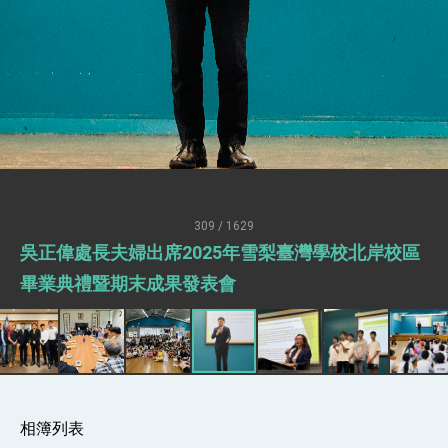
訪問團
外交部長林佳龍接見美國智庫「德國馬歇爾基金
會」訪問團一行，深化跨大西洋戰略夥伴關係
臺美經貿談判獲階段性成果 卓揆期勉爭取時間完
成「臺美對等貿易協定」簽署
卓揆：臺美關稅談判階段性結果有助臺灣取得有
利戰略地位 全力支持「臺美對等貿易協定」簽署
外交部與數位發展部攜手合作，整合台灣雄厚數
位實力，達成固邦榮邦目標
外交部長林佳龍主持第35次「參與亞太經濟合作
策略小組」跨部會會議
309 / 1629
民調顯示多數國人滿意政府外交表現，高度支持
吳正偉處長夫婦出席2025年雪梨臺灣學校北岸校區
「總合外交」與台歐美日關係深化
總統以「韌性之島，希望之光」為題發表2026新
畢業典禮暨期末成果發表會
年談話
總統主持「守護民主台灣國安行動方案」記者
會 強調以實力守護台海和平 以決心掌握國家
命運
變局中 奮起的新臺灣 總統發表國慶演說
總統發表執政周年談話 盼面對未來挑戰 堅持
團結 迎風轉型 穩健前行
相簿列表
賴總統就職演說影片