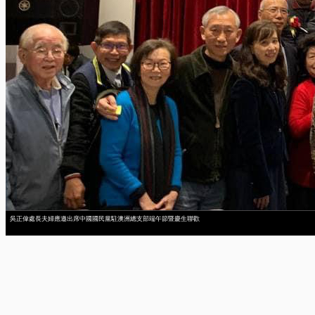
吳正偉處長夫婦應邀出席中國國民黨駐澳洲總支部端午節暨慶生聯歡