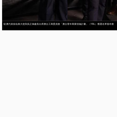
駐澳代表徐佑典大使與吳正偉處長出席澳台工商委員會「澳台青年商業領袖計畫」（YBL）獲選名單發布會