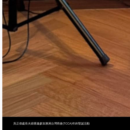
吳正偉處長夫婦應邀參加澳洲台灣商會(TCCA)年終聖誕活動