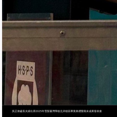
吳正偉處長夫婦出席2025年雪梨臺灣學校北岸校區畢業典禮暨期末成果發表會