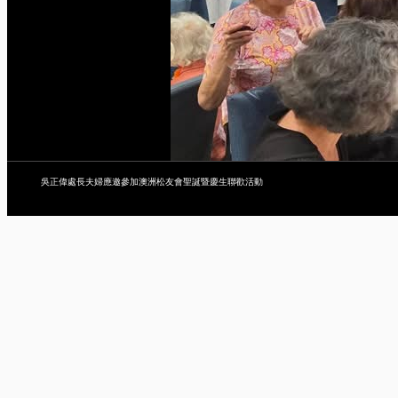
吳正偉處長夫婦應邀參加澳洲松友會聖誕暨慶生聯歡活動