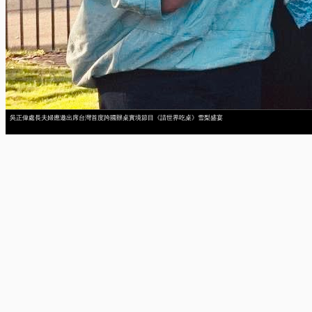
吳正偉處長夫婦應邀出席台灣首度跨國辦桌實境節目《請世界吃桌》雪梨盛宴