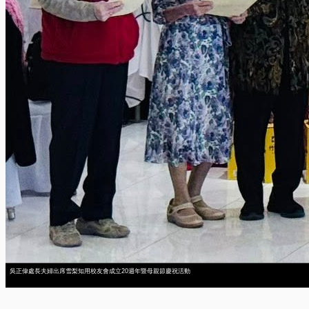
吳正偉處長夫婦出席雪梨知用校友會成立20週年暨母親節慶祝活動