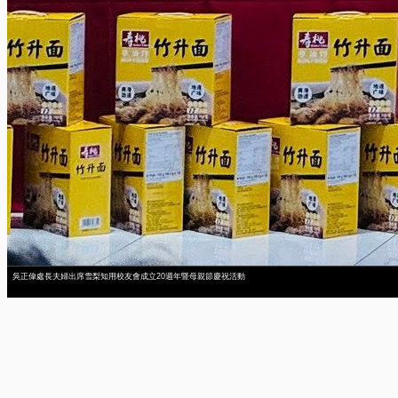
吳正偉處長夫婦出席雪梨知用校友會成立20週年暨母親節慶祝活動