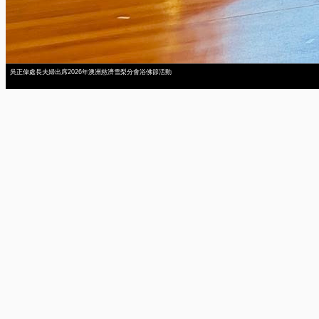
吳正偉處長夫婦出席2026年澳洲慈濟雪梨分會浴佛節活動