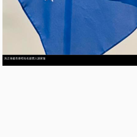
吳正偉處長會晤知名媒體人謝家璇