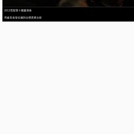
2013雪梨雙十國慶酒會
周處長進發伉儷與全體貴賓合影