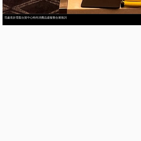
范處長於雪梨台貿中心時尚消費品虛擬整合展致詞