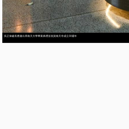
吳正偉處長應邀出席南天大學畢業典禮並祝賀南天寺成立30週年