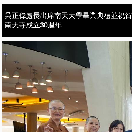
吳正偉處長出席南天大學畢業典禮並祝賀
南天寺成立30週年