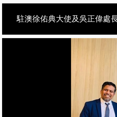
駐澳徐佑典大使及吳正偉處長訪問新州Ch