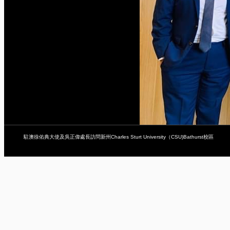
駐澳徐佑典大使及吳正偉處長訪問新州Charles Sturt University（CSU)Bathurst校區