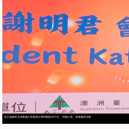
吳正偉處長夫婦應邀出席澳洲台灣同鄉會(ATFA) 「同鄉之夜」新春慶祝活動