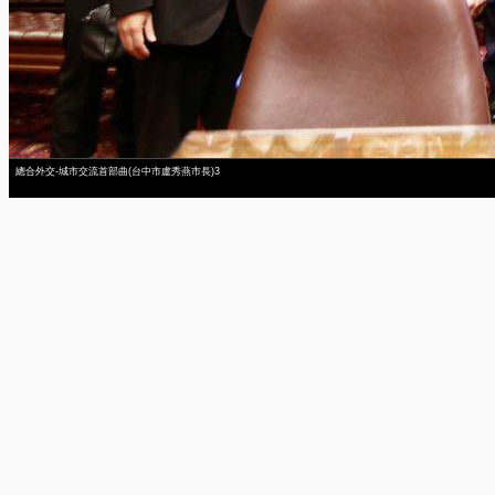
總合外交-城市交流首部曲(台中市盧秀燕市長)3