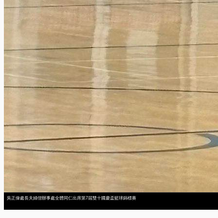
吳正偉處長夫婦偕辦事處全體同仁出席第7屆雙十國慶盃籃球錦標賽