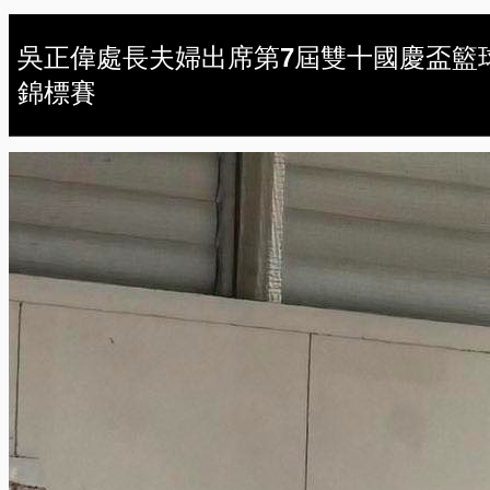
吳正偉處長夫婦出席第7屆雙十國慶盃籃
錦標賽