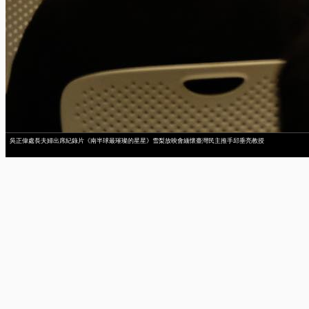
吳正偉處長夫婦出席紀錄片《南半球最璀璨的星星》雪梨放映會緬懷臺灣民主推手邱垂亮教授