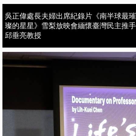
吳正偉處長夫婦出席紀錄片《南半球最璀
璨的星星》雪梨放映會緬懷臺灣民主推手
邱垂亮教授