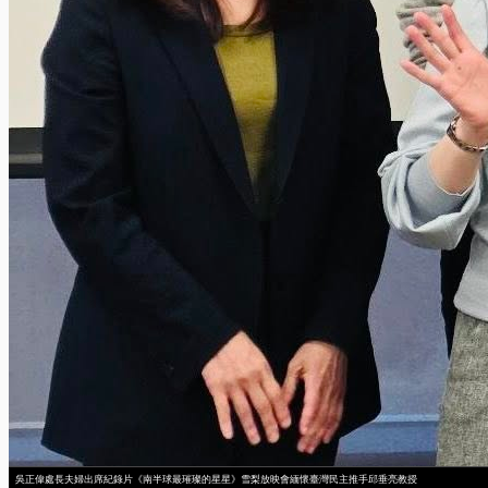
吳正偉處長夫婦出席紀錄片《南半球最璀璨的星星》雪梨放映會緬懷臺灣民主推手邱垂亮教授