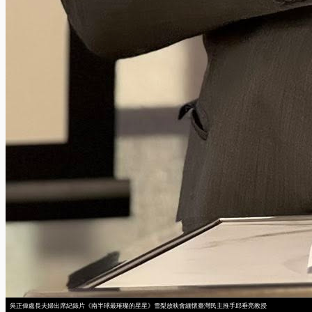
吳正偉處長夫婦出席紀錄片《南半球最璀璨的星星》雪梨放映會緬懷臺灣民主推手邱垂亮教授