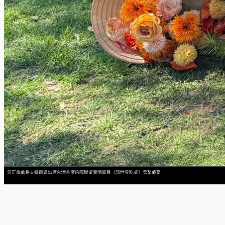
吳正偉處長夫婦應邀出席台灣首度跨國辦桌實境節目《請世界吃桌》雪梨盛宴