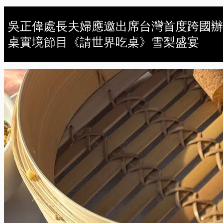
吳正偉處長夫婦應邀出席台灣首度跨國辦
桌實境節目《請世界吃桌》雪梨盛宴