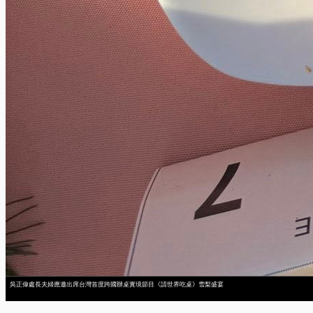
吳正偉處長夫婦應邀出席台灣首度跨國辦桌實境節目《請世界吃桌》雪梨盛宴