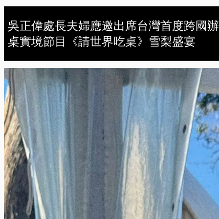
吳正偉處長夫婦應邀出席台灣首度跨國辦
桌實境節目《請世界吃桌》雪梨盛宴