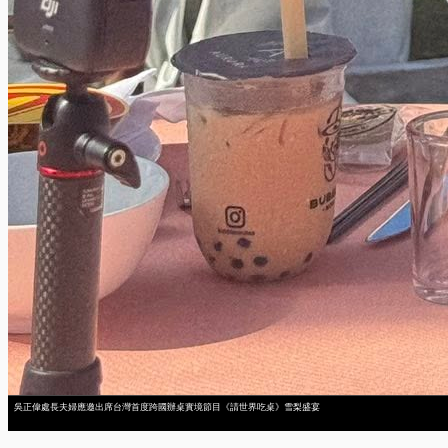
吳正偉處長夫婦應邀出席台灣首度跨國辦桌實境節目《請世界吃桌》雪梨盛宴