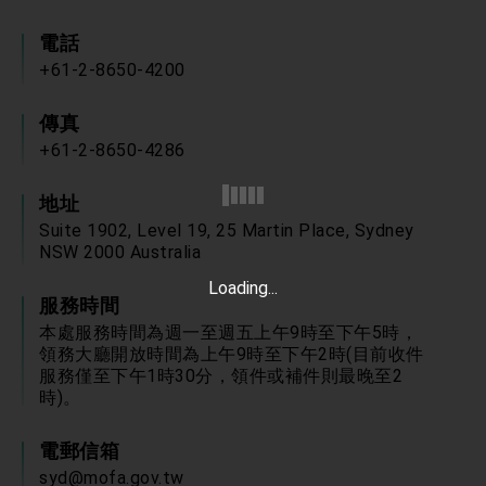
「見證蛻變，分享世界的光華」開幕式，期許數
位轉 型迎向下個50年
總統主持「台美經濟繁榮夥伴對話」記者會 說
電話
明臺美合作三大戰略方向 盼與民主夥伴共同引
+61-2-8650-4200
領 下一個世代的繁榮
外交部長林佳龍接受印尼「時代雜誌」專訪，闡
述印太安全局勢，籲深化台印尼半導體供應鏈合
作
傳真
副總統接見美參議員蓋耶哥 強調美國是臺灣重
要合作夥伴
+61-2-8650-4286
外交部長林佳龍午宴歡迎美國聯邦參議員蓋耶哥
訪問團
地址
外交部長林佳龍接見美國智庫「德國馬歇爾基金
Suite 1902, Level 19, 25 Martin Place, Sydney
會」訪問團一行，深化跨大西洋戰略夥伴關係
NSW 2000 Australia
臺美經貿談判獲階段性成果 卓揆期勉爭取時間完
成「臺美對等貿易協定」簽署
Loading...
卓揆：臺美關稅談判階段性結果有助臺灣取得有
服務時間
利戰略地位 全力支持「臺美對等貿易協定」簽署
本處服務時間為週一至週五上午9時至下午5時，
外交部與數位發展部攜手合作，整合台灣雄厚數
領務大廳開放時間為上午9時至下午2時(目前收件
位實力，達成固邦榮邦目標
服務僅至下午1時30分，領件或補件則最晚至2
外交部長林佳龍主持第35次「參與亞太經濟合作
時)。
策略小組」跨部會會議
民調顯示多數國人滿意政府外交表現，高度支持
「總合外交」與台歐美日關係深化
電郵信箱
總統以「韌性之島，希望之光」為題發表2026新
syd@mofa.gov.tw