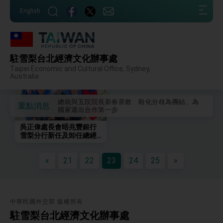
我國政府將在美國亞利桑納州設立「駐鳳凰城辦
:::
事處」，進一步深化台美交流合作
English
:::
第一屆亞太在宅醫療大會開幕 總統盼分享臺灣
經驗為亞太醫療照護發展開創新里程碑
外交部發布WHA文宣影片「台灣醫療點亮世界」
及「台灣智慧醫療與健康產業展」預告短片，向
相簿列表
駐雪梨台北經濟文化辦事處
世界展現台灣守護全球健康的創新能量
總統出訪史瓦帝尼返國談話 強調臺灣人有權利
Taipei Economic and Cultural Office, Sydney,
走向世界 盼與理念相近國家共同維護國際秩序
Australia
堅定走向世界 賴總統抵達史瓦帝尼王國進行國是
訪問
總統與五院院長新春茶敘 盼化分歧為團結、為
重點消息
國家邁出合作第一步
總統農曆春節談話
吳正偉處長會晤兆豐銀行
雪梨分行新任及卸任總經
台美貿易協議完成簽署達成6大目標、創5大歷史
理
性突破 總統強調將以3大面向加速臺灣經濟轉型
升級 籲請立院全力支持並盡速通過
«
21
22
23
24
25
»
臺美簽署「對等貿易協定」確立對等關稅15%且不
疊加 我輸美2072項產品豁免對等關稅
總統接受「法新社」（AFP）專訪內容
外交部長林佳龍於《外交事務》撰文指出：自由
中華民國外交部 版權所有
世界 需要台灣，團結合作方能守護繁榮
駐雪梨台北經濟文化辦事處
外交部長林佳龍出席《台灣光華雜誌》50週年慶