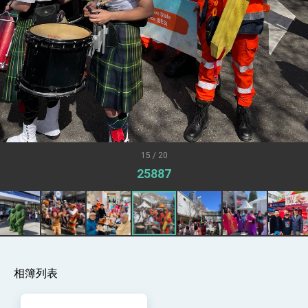
「見證蛻變，分享世界的光華」開幕式，期許數
位轉 型迎向下個50年
總統主持「台美經濟繁榮夥伴對話」記者會 說
明臺美合作三大戰略方向 盼與民主夥伴共同引
領 下一個世代的繁榮
外交部長林佳龍接受印尼「時代雜誌」專訪，闡
述印太安全局勢，籲深化台印尼半導體供應鏈合
作
副總統接見美參議員蓋耶哥 強調美國是臺灣重
要合作夥伴
外交部長林佳龍午宴歡迎美國聯邦參議員蓋耶哥
訪問團
外交部長林佳龍接見美國智庫「德國馬歇爾基金
會」訪問團一行，深化跨大西洋戰略夥伴關係
15 / 20
臺美經貿談判獲階段性成果 卓揆期勉爭取時間完
25887
成「臺美對等貿易協定」簽署
卓揆：臺美關稅談判階段性結果有助臺灣取得有
利戰略地位 全力支持「臺美對等貿易協定」簽署
外交部與數位發展部攜手合作，整合台灣雄厚數
位實力，達成固邦榮邦目標
外交部長林佳龍主持第35次「參與亞太經濟合作
策略小組」跨部會會議
相簿列表
民調顯示多數國人滿意政府外交表現，高度支持
「總合外交」與台歐美日關係深化
總統以「韌性之島，希望之光」為題發表2026新