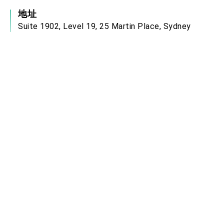
地址
Suite 1902, Level 19, 25 Martin Place, Sydney
NSW 2000 Australia
服務時間
本處服務時間為週一至週五上午9時至下午5時，
領務大廳開放時間為上午9時至下午2時(目前收件
服務僅至下午1時30分，領件或補件則最晚至2
時)。
電郵信箱
syd@mofa.gov.tw
中華民國駐外單位網站連結
政府網站資料開放宣告
無障礙網頁宣言