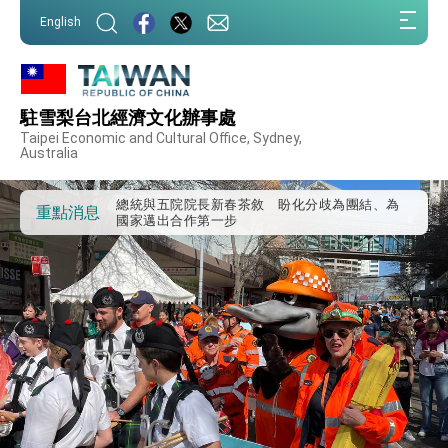
我國政府將在美國亞利桑納州設立「駐鳳凰城辦
:::
事處」，進一步深化台美交流合作
English
:::
第一屆亞太在宅醫療大會開幕 總統盼分享臺灣
經驗為亞太醫療照護發展開創新里程碑
外交部發布WHA文宣影片「台灣醫療點亮世界」
及「台灣智慧醫療與健康產業展」預告短片，向
駐雪梨台北經濟文化辦事處
世界展現台灣守護全球健康的創新能量
總統出訪史瓦帝尼返國談話 強調臺灣人有權利
Taipei Economic and Cultural Office, Sydney,
走向世界 盼與理念相近國家共同維護國際秩序
Australia
堅定走向世界 賴總統抵達史瓦帝尼王國進行國是
訪問
總統與五院院長新春茶敘 盼化分歧為團結、為
重點消息
國家邁出合作第一步
總統農曆春節談話
台美貿易協議完成簽署達成6大目標、創5大歷史
性突破 總統強調將以3大面向加速臺灣經濟轉型
升級 籲請立院全力支持並盡速通過
臺美簽署「對等貿易協定」確立對等關稅15%且不
疊加 我輸美2072項產品豁免對等關稅
總統接受「法新社」（AFP）專訪內容
外交部長林佳龍於《外交事務》撰文指出：自由
世界 需要台灣，團結合作方能守護繁榮
外交部長林佳龍出席《台灣光華雜誌》50週年慶