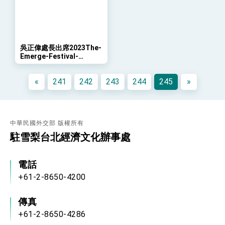
年談話
總統主持「守護民主台灣國安行動方案」記者
會 強調以實力守護台海和平 以決心掌握國家
命運
變局中 奮起的新臺灣 總統發表國慶演說
吳正偉處長出席2023The-
總統發表執政周年談話 盼面對未來挑戰 堅持
Emerge-Festival-
團結 迎風轉型 穩健前行
Chatswood-StreetFair-
Parade
賴總統就職演說影片
«
241
242
243
244
245
»
總統重要談話
外交部重要言論
中華民國外交部 版權所有
我國政府將在美國亞利桑納州設立「駐鳳凰城辦
駐雪梨台北經濟文化辦事處
事處」，進一步深化台美交流合作
電話
+61-2-8650-4200
傳真
+61-2-8650-4286