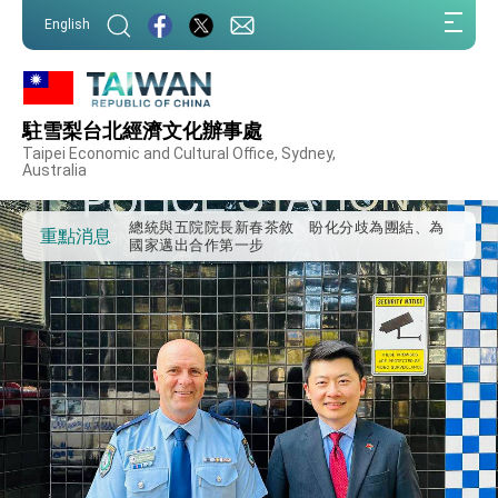
我國政府將在美國亞利桑納州設立「駐鳳凰城辦
:::
事處」，進一步深化台美交流合作
English
:::
第一屆亞太在宅醫療大會開幕 總統盼分享臺灣
經驗為亞太醫療照護發展開創新里程碑
外交部發布WHA文宣影片「台灣醫療點亮世界」
及「台灣智慧醫療與健康產業展」預告短片，向
駐雪梨台北經濟文化辦事處
世界展現台灣守護全球健康的創新能量
總統出訪史瓦帝尼返國談話 強調臺灣人有權利
Taipei Economic and Cultural Office, Sydney,
走向世界 盼與理念相近國家共同維護國際秩序
Australia
堅定走向世界 賴總統抵達史瓦帝尼王國進行國是
訪問
總統與五院院長新春茶敘 盼化分歧為團結、為
重點消息
國家邁出合作第一步
總統農曆春節談話
台美貿易協議完成簽署達成6大目標、創5大歷史
性突破 總統強調將以3大面向加速臺灣經濟轉型
升級 籲請立院全力支持並盡速通過
臺美簽署「對等貿易協定」確立對等關稅15%且不
疊加 我輸美2072項產品豁免對等關稅
總統接受「法新社」（AFP）專訪內容
外交部長林佳龍於《外交事務》撰文指出：自由
世界 需要台灣，團結合作方能守護繁榮
外交部長林佳龍出席《台灣光華雜誌》50週年慶