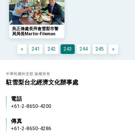
會 強調以實力守護台海和平 以決心掌握國家
命運
變局中 奮起的新臺灣 總統發表國慶演說
總統發表執政周年談話 盼面對未來挑戰 堅持
團結 迎風轉型 穩健前行
吳正偉處長拜會雪梨市警
局局長Martin-Fileman
賴總統就職演說影片
總統重要談話
«
241
242
243
244
245
»
外交部重要言論
我國政府將在美國亞利桑納州設立「駐鳳凰城辦
事處」，進一步深化台美交流合作
中華民國外交部 版權所有
駐雪梨台北經濟文化辦事處
電話
+61-2-8650-4200
傳真
+61-2-8650-4286