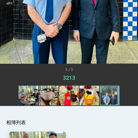
「見證蛻變，分享世界的光華」開幕式，期許數
位轉 型迎向下個50年
總統主持「台美經濟繁榮夥伴對話」記者會 說
明臺美合作三大戰略方向 盼與民主夥伴共同引
領 下一個世代的繁榮
外交部長林佳龍接受印尼「時代雜誌」專訪，闡
述印太安全局勢，籲深化台印尼半導體供應鏈合
作
外交部長林佳龍午宴歡迎美國聯邦參議員蓋耶哥
訪問團
外交部長林佳龍接見美國智庫「德國馬歇爾基金
會」訪問團一行，深化跨大西洋戰略夥伴關係
臺美經貿談判獲階段性成果 卓揆期勉爭取時間完
成「臺美對等貿易協定」簽署
5 / 5
卓揆：臺美關稅談判階段性結果有助臺灣取得有
3213
利戰略地位 全力支持「臺美對等貿易協定」簽署
外交部與數位發展部攜手合作，整合台灣雄厚數
位實力，達成固邦榮邦目標
外交部長林佳龍主持第35次「參與亞太經濟合作
策略小組」跨部會會議
民調顯示多數國人滿意政府外交表現，高度支持
「總合外交」與台歐美日關係深化
相簿列表
總統以「韌性之島，希望之光」為題發表2026新
年談話
總統主持「守護民主台灣國安行動方案」記者