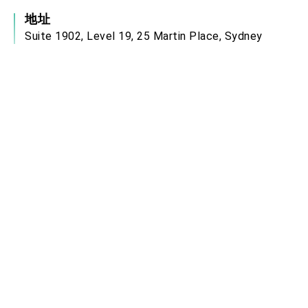
地址
Suite 1902, Level 19, 25 Martin Place, Sydney
NSW 2000 Australia
服務時間
本處服務時間為週一至週五上午9時至下午5時，
領務大廳開放時間為上午9時至下午2時(目前收件
服務僅至下午1時30分，領件或補件則最晚至2
時)。
電郵信箱
syd@mofa.gov.tw
中華民國駐外單位網站連結
政府網站資料開放宣告
無障礙網頁宣言