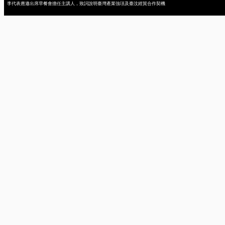
李代表應邀出席早餐會擔任主講人，致詞說明臺灣產業強項及臺汶經貿合作契機