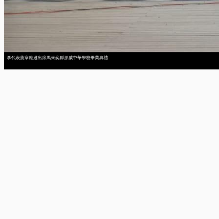
李代表憲章應邀出席馬來奕縣那威中華學校畢業典禮