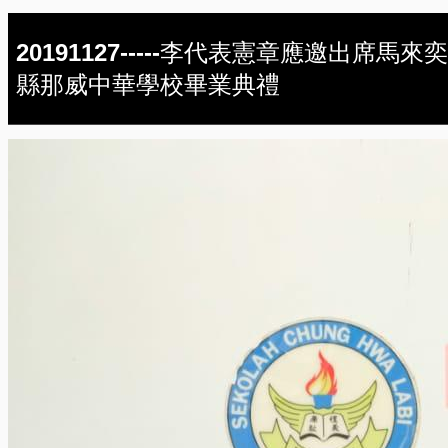
20191127-----李代表憲章應邀出席馬來奕
縣那威中華學校畢業典禮