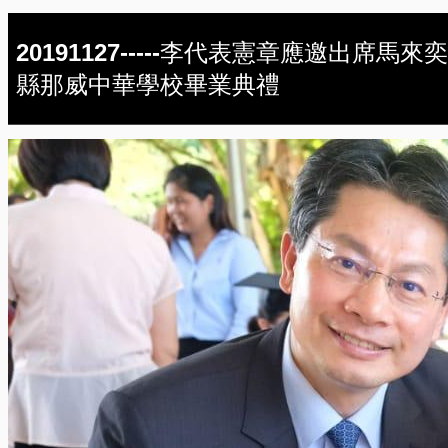
20191127-----李代表憲章應邀出席馬來奕
縣那威中華學校畢業典禮