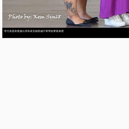
李代表憲章應邀出席馬來奕縣那威中華學校畢業典禮