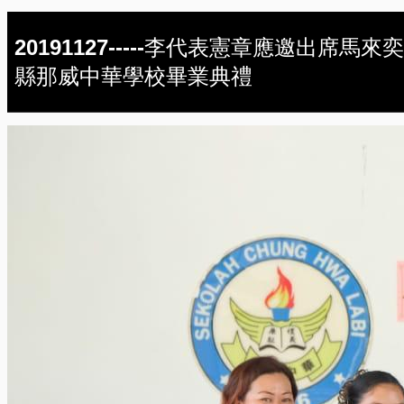
20191127-----李代表憲章應邀出席馬來奕
縣那威中華學校畢業典禮