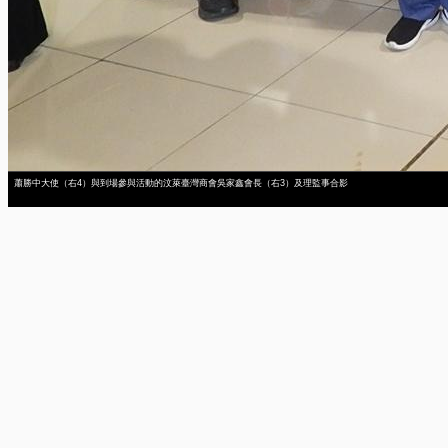
蕭勝中大使（右4）與到場參與活動的汶萊臺灣商會吳家鑫會長（右3）及理監事合影