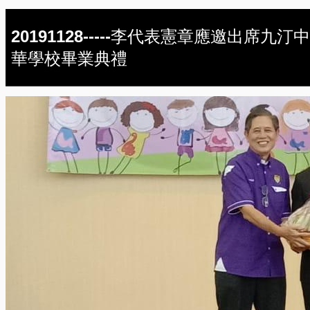
20191128-----李代表憲章應邀出席九汀中
華學校畢業典禮