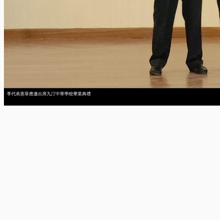
李代表憲章應邀出席九汀中華學校畢業典禮