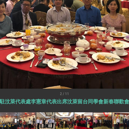
會 說明臺美合作三大戰略方向 盼與民主夥伴共同引領 下一個世代的
訪，闡述印太安全局勢，籲深化台印尼半導體供應鏈合作
蓋耶哥訪問團
爾基金會」訪問團一行，深化跨大西洋戰略夥伴關係
時間完成「臺美對等貿易協定」簽署
取得有利戰略地位 全力支持「臺美對等貿易協定」簽署
雄厚數位實力，達成固邦榮邦目標
濟合作策略小組」跨部會會議
度支持「總合外交」與台歐美日關係深化
2 / 11
駐汶萊代表處李憲章代表出席汶萊留台同學會新春聯歡
總統以「韌性之島，希望之光」為題發表2026新 年談話
記者會 強調以實力守護台海和平 以決心掌握國家命運
說