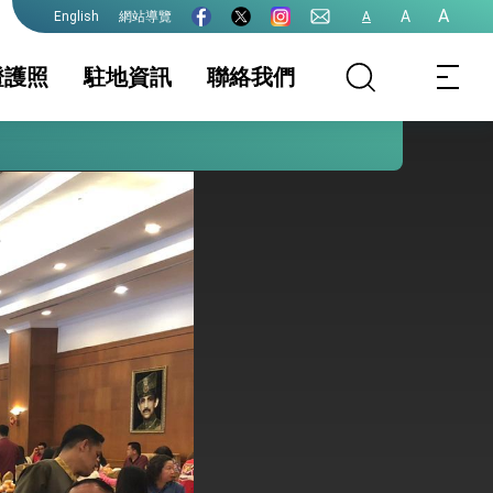
A
A
網站導覽
A
English
護全球健康的創新能量
證護照
駐地資訊
聯絡我們
務服務簡介
家相關資訊
領務新聞與訊息
簽證及入境須知
護照
生活資訊
證
保及性平諮詢機
文件證明
行事曆
台灣地區無戶籍國
民
港澳人士
其他及下載專區
院全力支持並盡速通過
式，期許數位轉 型迎向下個50年