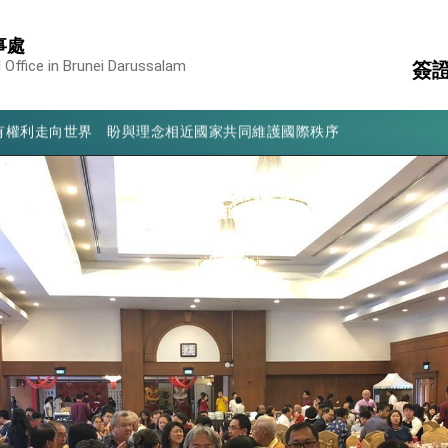
享臺灣經驗為亞太醫療照護發展開創新里程碑
事處
亮世界」及「台灣智慧醫療與健康產業展」預告短片，向世界展現台灣守
 Office in Brunei Darussalam
簽
有權利走向世界 盼與理念相近國家共同維護國際秩序
行國是訪問
領
國
結、為國家邁出合作第一步
簽
消
構
陸
大歷史性突破 總統強調將以3大面向加速臺灣經濟轉型升級 籲請立
%且不疊加 我輸美2072項產品豁免對等關稅
：自由世界 需要台灣，團結合作方能守護繁榮
外交部長林佳龍出席《台灣光華雜誌》50週年慶「見證蛻變，分享世界的光華」開幕