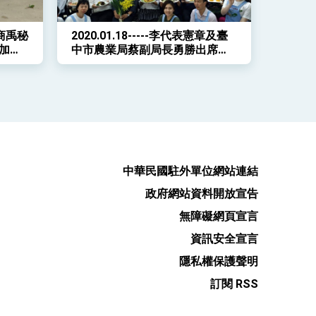
表與商禹秘
2020.01.18-----李代表憲章及臺
加該
中市農業局蔡副局長勇勝出席臺
灣生產的大蔥、椪柑美食料理示
範說明會
中華民國駐外單位網站連結
政府網站資料開放宣告
無障礙網頁宣言
資訊安全宣言
隱私權保護聲明
訂閱 RSS