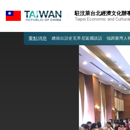
:::
第一屆亞太在宅醫療大會開幕 總統盼分
:::
駐汶萊台北經濟文化辦
外交部發布WHA文宣影片「台灣醫療點
Taipei Economic and Cultural
總統出訪史瓦帝尼返國談話 強調臺灣人
重點消息
堅定走向世界 賴總統抵達史瓦帝尼王國進
總統與五院院長新春茶敘 盼化分歧為團
總統農曆春節談話
台美貿易協議完成簽署達成6大目標、創5
臺美簽署「對等貿易協定」確立對等關稅15
總統接受「法新社」（AFP）專訪內容
外交部長林佳龍於《外交事務》撰文指出