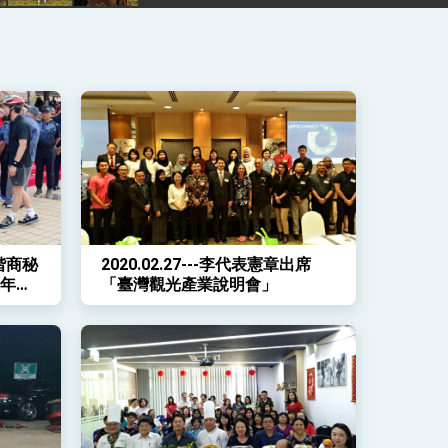
章偕商秘
2020.02.27---李代表憲章出席
週年國
「臺灣觀光產業說明會」
行活