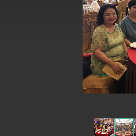
總統主持「台美經濟繁榮夥伴對話」記者
外交部長林佳龍接受印尼「時代雜誌」專
外交部長林佳龍午宴歡迎美國聯邦參議員
外交部長林佳龍接見美國智庫「德國馬歇
臺美經貿談判獲階段性成果 卓揆期勉爭取
卓揆：臺美關稅談判階段性結果有助臺灣
外交部與數位發展部攜手合作，整合台灣
外交部長林佳龍主持第35次「參與亞太經
民調顯示多數國人滿意政府外交表現，高
總統主持「守護民主台灣國安行動方案」
變局中 奮起的新臺灣 總統發表國慶演