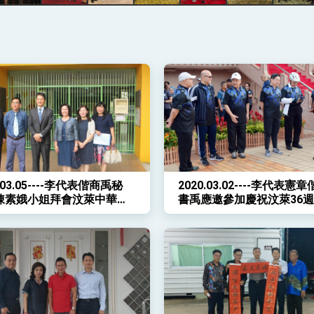
 堅持團結 迎風轉型 穩健前行
凰城辦事處」，進一步深化台美交流合作
0.03.05----李代表偕商禹秘
2020.03.02----李代表憲
陳素娥小姐拜會汶萊中華中
書禹應邀參加慶祝汶萊36
慶日蘇丹與民同樂自行車騎
動