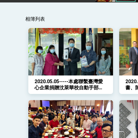
總統發表執政周年談話 盼面對未來挑戰
相簿列表
賴總統就職演說影片
總統重要談話
外交部重要言論
我國政府將在美國亞利桑納州設立「駐鳳
2020.05.05-----本處聯繫臺灣愛
202
心企業捐贈汶萊華校自動手部消
書、
毒機等防疫物資
學