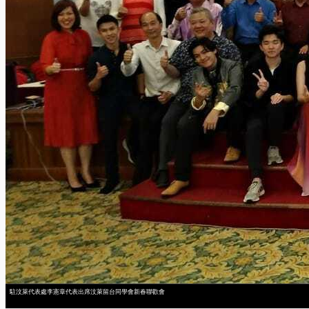
駐汶萊代表處李憲章代表出席汶萊留台同學會新春聯歡會