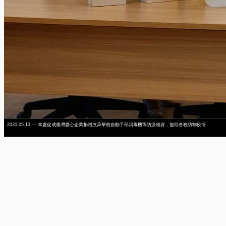
2020.05.13 --- 本處促成臺灣愛心企業捐贈汶萊華校自動手部消毒機等防疫物資，協助各校防制疫情