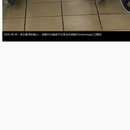
2020.08.05—來自臺灣的愛心— 捐贈10台輪椅予汶萊淡武廊縣(Temburong)公立醫院